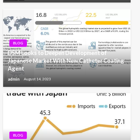
BLOG
DSM Looks to Deepen Development of
Japanese Market With New Catheter Coating
Agent
admin
August 14, 2023
BLOG