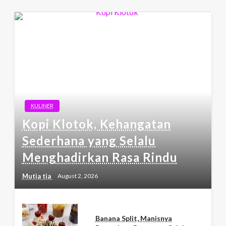
KULINER
Kopi Klotok, Kehangatan
Sederhana yang Selalu
Menghadirkan Rasa Rindu
Mutia tia
August 2, 2026
Banana Split, Manisnya