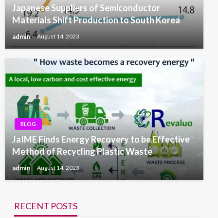
Japanese Suppliers of Semiconductor
Materials Shift Production to South Korea
admin
August 14, 2023
BLOG
JaIME Finds Energy Recovery to be Effective
Method of Recycling Plastic Waste
admin
August 14, 2023
RECENT POSTS