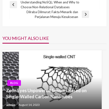
Post
Understanding NoSQL: When and Why to
Previous
Choose Non-Relational Databases
navigation
Post
Dilraba Dilmurat: Fakta Menarik dan
Next
Perjalanan Menuju Kesuksesan
Post
YOU MIGHT ALSO LIKE
BLOG
Zeon Eyes Unpowered Sensors Based on
Single-Walled Carbon Nanotubes
admin
August 14, 2023