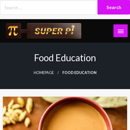
Skip
to
content
Superpi
Food Education
HOMEPAGE
FOOD EDUCATION