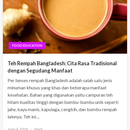
FOOD EDUCATION
Teh Rempah Bangladesh: Cita Rasa Tradisional
dengan Segudang Manfaat
Per tenses rempah Bangladesh adalah salah satu jenis
minuman khusus yang khas dan beberapa manfaat
kesehatan. Bahan yang digunakan yaitu campuran teh
hitam kualitas tinggi dengan bumbu-bumbu unik seperti
jahe, kayu manis, kapulaga, cengkih, dan bumbu rempah
lainnya. Teh ini…
Posted
June 4, 2024
Mark