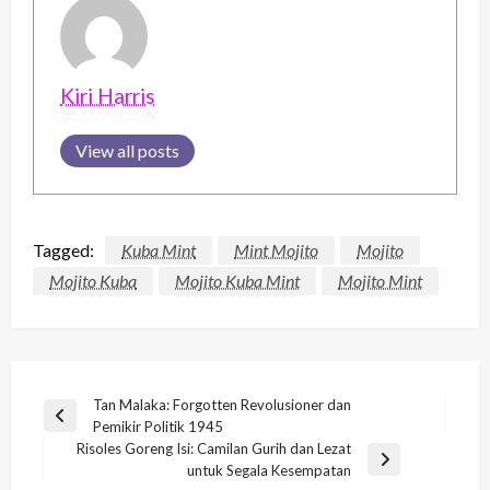
Kiri Harris
View all posts
Tagged:
Kuba Mint
Mint Mojito
Mojito
Mojito Kuba
Mojito Kuba Mint
Mojito Mint
Post
Tan Malaka: Forgotten Revolusioner dan
Previous
Pemikir Politik 1945
navigation
Post
Risoles Goreng Isi: Camilan Gurih dan Lezat
Next
untuk Segala Kesempatan