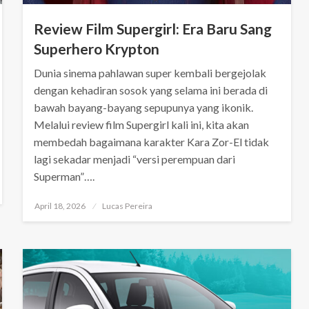
Review Film Supergirl: Era Baru Sang
Superhero Krypton
Dunia sinema pahlawan super kembali bergejolak
dengan kehadiran sosok yang selama ini berada di
bawah bayang-bayang sepupunya yang ikonik.
Melalui review film Supergirl kali ini, kita akan
membedah bagaimana karakter Kara Zor-El tidak
lagi sekadar menjadi “versi perempuan dari
Superman”….
Posted
April 18, 2026
Lucas Pereira
on