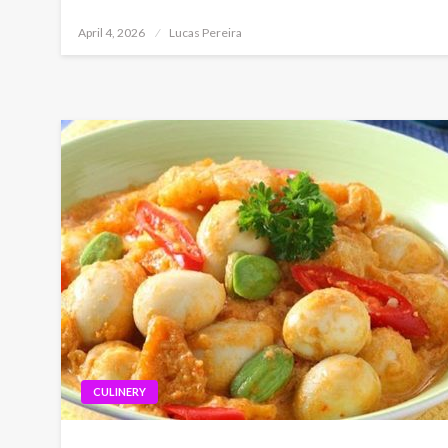
Posted
April 4, 2026
Lucas Pereira
on
CULINERY