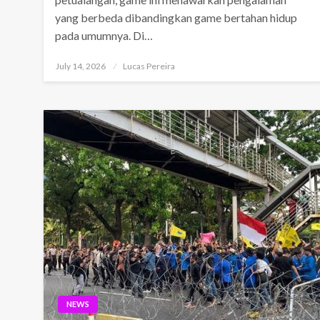
yang berbeda dibandingkan game bertahan hidup
pada umumnya. Di…
Posted
July 14, 2026
Lucas Pereira
on
NEWS