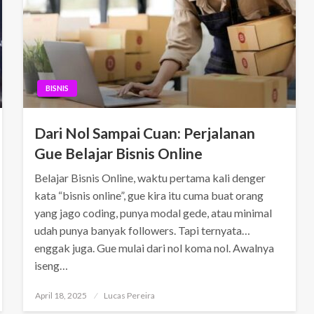
BISNIS
Dari Nol Sampai Cuan: Perjalanan
Gue Belajar Bisnis Online
Belajar Bisnis Online, waktu pertama kali denger
kata “bisnis online”, gue kira itu cuma buat orang
yang jago coding, punya modal gede, atau minimal
udah punya banyak followers. Tapi ternyata…
enggak juga. Gue mulai dari nol koma nol. Awalnya
iseng…
Posted
April 18, 2025
Lucas Pereira
on