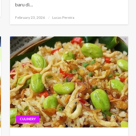
baru di…
Posted
February 23, 2026
Lucas Pereira
on
CULINERY