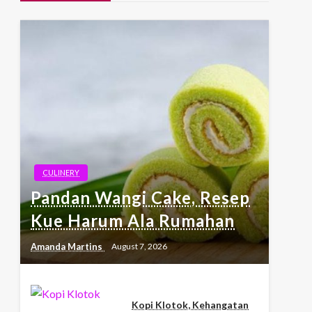
CULINERY
Pandan Wangi Cake, Resep
Kue Harum Ala Rumahan
Amanda Martins
August 7, 2026
Kopi Klotok, Kehangatan