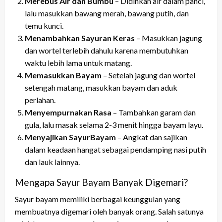
Merebus Air dan Bumbu
– Didihkan air dalam panci,
lalu masukkan bawang merah, bawang putih, dan
temu kunci.
Menambahkan Sayuran Keras
– Masukkan jagung
dan wortel terlebih dahulu karena membutuhkan
waktu lebih lama untuk matang.
Memasukkan Bayam
– Setelah jagung dan wortel
setengah matang, masukkan bayam dan aduk
perlahan.
Menyempurnakan Rasa
– Tambahkan garam dan
gula, lalu masak selama 2-3 menit hingga bayam layu.
Menyajikan SayurBayam
– Angkat dan sajikan
dalam keadaan hangat sebagai pendamping nasi putih
dan lauk lainnya.
Mengapa Sayur Bayam Banyak Digemari?
Sayur bayam memiliki berbagai keunggulan yang
membuatnya digemari oleh banyak orang. Salah satunya