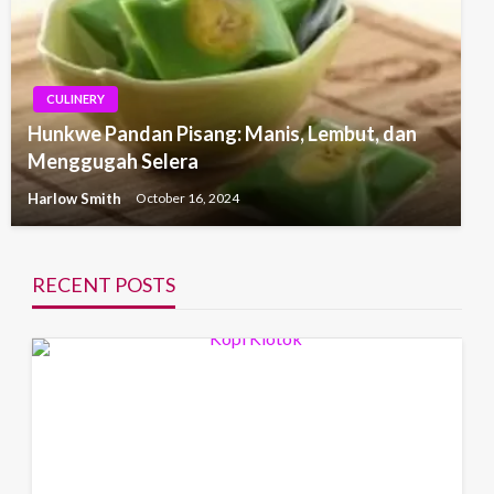
CULINERY
Hunkwe Pandan Pisang: Manis, Lembut, dan
Menggugah Selera
Harlow Smith
October 16, 2024
RECENT POSTS