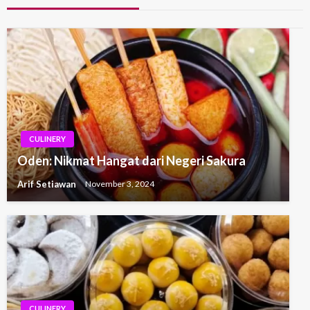
CULINERY
Oden: Nikmat Hangat dari Negeri Sakura
Arif Setiawan
November 3, 2024
CULINERY