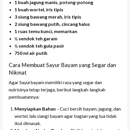
1 buah jagung manis, potong-potong
1 buah wortel, iris tipis
3 siung bawang merah, iris tipis
2 siung bawang putih, cincang halus
1 ruas temu kunci, memarkan
½ sendok teh garam
½ sendok teh gula pasir
750 ml air putih
Cara Membuat Sayur Bayam yang Segar dan
Nikmat
Agar Sayurbayam memiliki rasa yang segar dan
nutrisinya tetap terjaga, berikut langkah-langkah
pembuatannya:
Menyiapkan Bahan
– Cuci bersih bayam, jagung, dan
wortel, lalu siangi bayam agar bagian yang tua tidak
ikut dimasak.