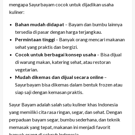
mengapa Sayurbayam cocok untuk dijadikan usaha
kuliner:
Bahan mudah didapat
– Bayam dan bumbu lainnya
tersedia di pasar dengan harga terjangkau.
Permintaan tinggi
– Banyak orang mencari makanan
sehat yang praktis dan bergizi.
Cocok untuk berbagai konsep usaha
– Bisa dijual
di warung makan, katering sehat, atau restoran
vegetarian.
Mudah dikemas dan dijual secara online
–
Sayurbayam bisa dikemas dalam bentuk frozen atau
siap saji dengan kemasan praktis.
Sayur Bayam adalah salah satu kuliner khas Indonesia
yang memiliki cita rasa ringan, segar, dan sehat. Dengan
perpaduan bayam segar, bumbu sederhana, dan teknik
memasak yang tepat, makanan ini menjadi favorit
banyak orang di seluruh Indonesia.