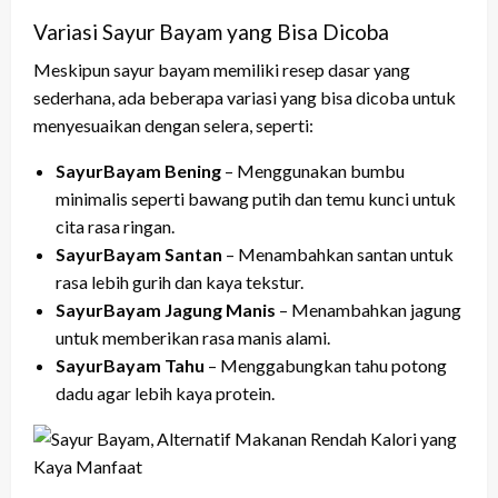
Variasi Sayur Bayam yang Bisa Dicoba
Meskipun sayur bayam memiliki resep dasar yang
sederhana, ada beberapa variasi yang bisa dicoba untuk
menyesuaikan dengan selera, seperti:
SayurBayam Bening
– Menggunakan bumbu
minimalis seperti bawang putih dan temu kunci untuk
cita rasa ringan.
SayurBayam Santan
– Menambahkan santan untuk
rasa lebih gurih dan kaya tekstur.
SayurBayam Jagung Manis
– Menambahkan jagung
untuk memberikan rasa manis alami.
SayurBayam Tahu
– Menggabungkan tahu potong
dadu agar lebih kaya protein.