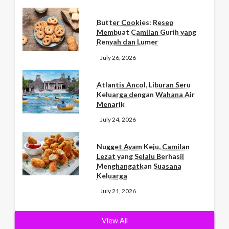
Butter Cookies: Resep
Membuat Camilan Gurih yang
Renyah dan Lumer
July 26, 2026
Atlantis Ancol, Liburan Seru
Keluarga dengan Wahana Air
Menarik
July 24, 2026
Nugget Ayam Keju, Camilan
Lezat yang Selalu Berhasil
Menghangatkan Suasana
Keluarga
July 21, 2026
View All