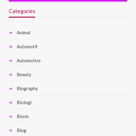
Categories
Animal
Automotif
Automotive
Beauty
Biography
Biologi
Bisnis
Blog