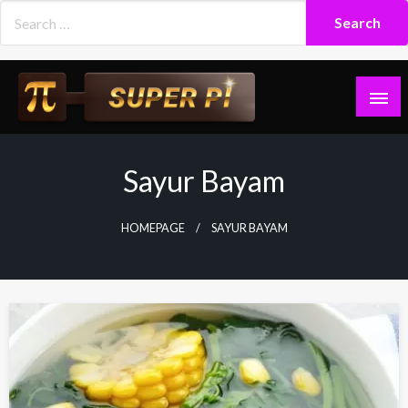
Skip
to
content
Superpi
Sayur Bayam
HOMEPAGE
SAYUR BAYAM