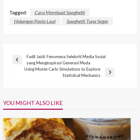
Tagged:
Cara Membuat Spaghetti
Hidangan Pasta Laut
Spaghetti Tuna Segar
Post
Fadil Jaidi: Fenomena Selebriti Media Sosial
Previous
yang Menginspirasi Generasi Muda
navigation
Post
Using Monte Carlo Simulations to Explore
Next
Statistical Mechanics
Post
YOU MIGHT ALSO LIKE