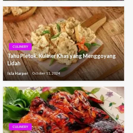
CULINERY
Tahu Pletok: Kuliner Khas yang Menggoyang
Lidah
Isla Harper
October 11, 2024
CULINERY