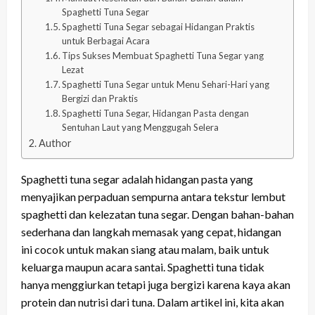
Spaghetti Tuna Segar
Spaghetti Tuna Segar sebagai Hidangan Praktis
untuk Berbagai Acara
Tips Sukses Membuat Spaghetti Tuna Segar yang
Lezat
Spaghetti Tuna Segar untuk Menu Sehari-Hari yang
Bergizi dan Praktis
Spaghetti Tuna Segar, Hidangan Pasta dengan
Sentuhan Laut yang Menggugah Selera
Author
Spaghetti tuna segar adalah hidangan pasta yang
menyajikan perpaduan sempurna antara tekstur lembut
spaghetti dan kelezatan tuna segar. Dengan bahan-bahan
sederhana dan langkah memasak yang cepat, hidangan
ini cocok untuk makan siang atau malam, baik untuk
keluarga maupun acara santai. Spaghetti tuna tidak
hanya menggiurkan tetapi juga bergizi karena kaya akan
protein dan nutrisi dari tuna. Dalam artikel ini, kita akan