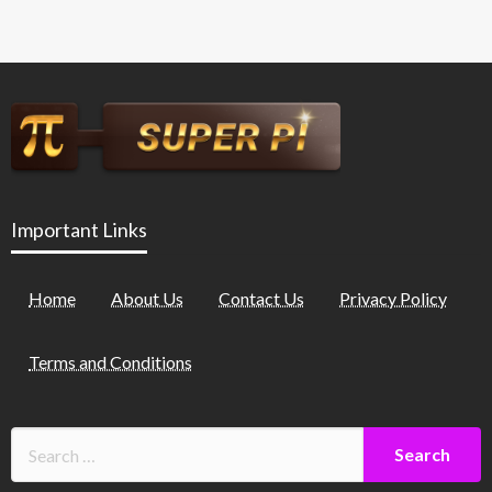
Important Links
Home
About Us
Contact Us
Privacy Policy
Terms and Conditions