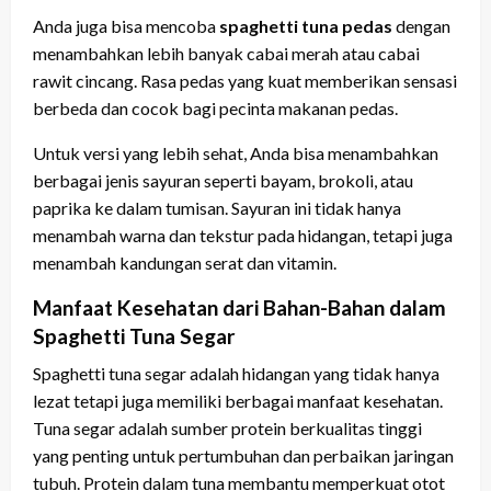
Anda juga bisa mencoba
spaghetti tuna pedas
dengan
menambahkan lebih banyak cabai merah atau cabai
rawit cincang. Rasa pedas yang kuat memberikan sensasi
berbeda dan cocok bagi pecinta makanan pedas.
Untuk versi yang lebih sehat, Anda bisa menambahkan
berbagai jenis sayuran seperti bayam, brokoli, atau
paprika ke dalam tumisan. Sayuran ini tidak hanya
menambah warna dan tekstur pada hidangan, tetapi juga
menambah kandungan serat dan vitamin.
Manfaat Kesehatan dari Bahan-Bahan dalam
Spaghetti Tuna Segar
Spaghetti tuna segar adalah hidangan yang tidak hanya
lezat tetapi juga memiliki berbagai manfaat kesehatan.
Tuna segar adalah sumber protein berkualitas tinggi
yang penting untuk pertumbuhan dan perbaikan jaringan
tubuh. Protein dalam tuna membantu memperkuat otot