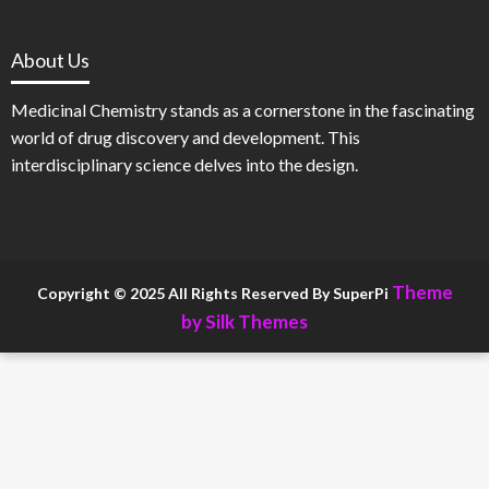
About Us
Medicinal Chemistry stands as a cornerstone in the fascinating
world of drug discovery and development. This
interdisciplinary science delves into the design.
Theme
Copyright © 2025 All Rights Reserved By SuperPi
by Silk Themes