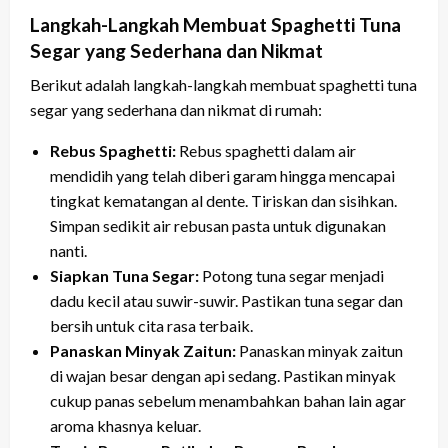
Langkah-Langkah Membuat Spaghetti Tuna
Segar yang Sederhana dan Nikmat
Berikut adalah langkah-langkah membuat spaghetti tuna
segar yang sederhana dan nikmat di rumah:
Rebus Spaghetti:
Rebus spaghetti dalam air
mendidih yang telah diberi garam hingga mencapai
tingkat kematangan al dente. Tiriskan dan sisihkan.
Simpan sedikit air rebusan pasta untuk digunakan
nanti.
Siapkan Tuna Segar:
Potong tuna segar menjadi
dadu kecil atau suwir-suwir. Pastikan tuna segar dan
bersih untuk cita rasa terbaik.
Panaskan Minyak Zaitun:
Panaskan minyak zaitun
di wajan besar dengan api sedang. Pastikan minyak
cukup panas sebelum menambahkan bahan lain agar
aroma khasnya keluar.