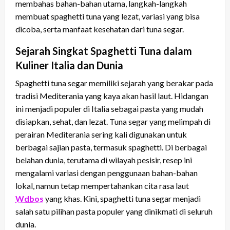
membahas bahan-bahan utama, langkah-langkah
membuat spaghetti tuna yang lezat, variasi yang bisa
dicoba, serta manfaat kesehatan dari tuna segar.
Sejarah Singkat Spaghetti Tuna dalam
Kuliner Italia dan Dunia
Spaghetti tuna segar memiliki sejarah yang berakar pada
tradisi Mediterania yang kaya akan hasil laut. Hidangan
ini menjadi populer di Italia sebagai pasta yang mudah
disiapkan, sehat, dan lezat. Tuna segar yang melimpah di
perairan Mediterania sering kali digunakan untuk
berbagai sajian pasta, termasuk spaghetti. Di berbagai
belahan dunia, terutama di wilayah pesisir, resep ini
mengalami variasi dengan penggunaan bahan-bahan
lokal, namun tetap mempertahankan cita rasa laut
Wdbos
yang khas. Kini, spaghetti tuna segar menjadi
salah satu pilihan pasta populer yang dinikmati di seluruh
dunia.