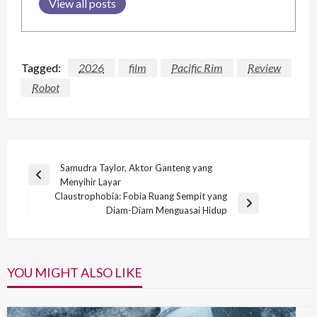
View all posts
Tagged:
2026
film
Pacific Rim
Review
Robot
Post
Samudra Taylor, Aktor Ganteng yang
Previous
Menyihir Layar
navigation
Post
Claustrophobia: Fobia Ruang Sempit yang
Next
Diam-Diam Menguasai Hidup
Post
YOU MIGHT ALSO LIKE