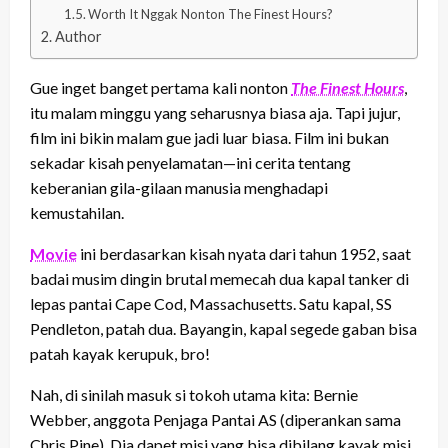
Worth It Nggak Nonton The Finest Hours?
Author
Gue inget banget pertama kali nonton
The Finest Hours
,
itu malam minggu yang seharusnya biasa aja. Tapi jujur,
film ini bikin malam gue jadi luar biasa. Film ini bukan
sekadar kisah penyelamatan—ini cerita tentang
keberanian gila-gilaan manusia menghadapi
kemustahilan.
Movie
ini berdasarkan kisah nyata dari tahun 1952, saat
badai musim dingin brutal memecah dua kapal tanker di
lepas pantai Cape Cod, Massachusetts. Satu kapal, SS
Pendleton, patah dua. Bayangin, kapal segede gaban bisa
patah kayak kerupuk, bro!
Nah, di sinilah masuk si tokoh utama kita: Bernie
Webber, anggota Penjaga Pantai AS (diperankan sama
Chris Pine). Dia dapet misi yang bisa dibilang kayak misi