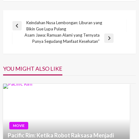
Post
Keindahan Nusa Lembongan: Liburan yang
Previous
Bikin Gue Lupa Pulang
navigation
Post
Asam Jawa: Ramuan Alami yang Ternyata
Next
Punya Segudang Manfaat Kesehatan”
Post
YOU MIGHT ALSO LIKE
MOVIE
Pacific Rim: Ketika Robot Raksasa Menjadi