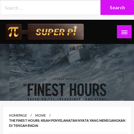
Skip
to
content
Superpi
HOMEPAGE
MOVIE
THE FINEST HOURS: KISAH PENYELAMATAN NYATA YANG MENEGANGKAN
DI TENGAH BADAI