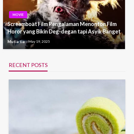
MOVIE
Screamboat Film Pengalaman Menonton Film
Horor yang Bikin Deg-degan tapi Asyik Banget
Mutia tia
May 19, 2025
RECENT POSTS