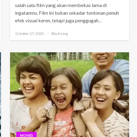
salah satu film yang akan membekas lama di
ingatanmu. Film ini bukan sekadar tontonan penuh
efek visual keren, tetapi juga penggugah…
Posted
October 17, 2025
Black Ling
on
MOVIES