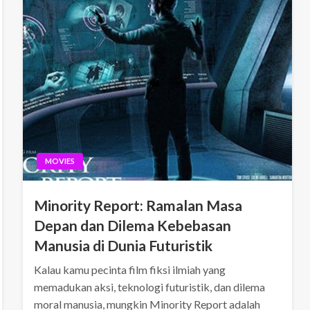
MOVIES
Minority Report: Ramalan Masa
Depan dan Dilema Kebebasan
Manusia di Dunia Futuristik
Kalau kamu pecinta film fiksi ilmiah yang
memadukan aksi, teknologi futuristik, dan dilema
moral manusia, mungkin Minority Report adalah