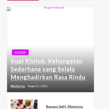
KULINER
Kopi Klotok, Kehangatan
Sederhana yang Selalu
Menghadirkan Rasa Rindu
Mutia tia
August 2, 2026
Banana Split, Manisnya