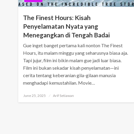
The Finest Hours: Kisah
Penyelamatan Nyata yang
Menegangkan di Tengah Badai
Gue inget banget pertama kali nonton The Finest
Hours, itu malam minggu yang seharusnya biasa aja.
Tapi jujur, film ini bikin malam gue jadi luar biasa.
Film ini bukan sekadar kisah penyelamatan—ini
cerita tentang keberanian gila-gilaan manusia
menghadapi kemustahilan. Movie…
Posted
June 25, 2025
Arif Setiawan
on