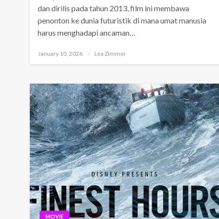
dan dirilis pada tahun 2013, film ini membawa
penonton ke dunia futuristik di mana umat manusia
harus menghadapi ancaman…
Posted
January 10, 2026
Lea Zimmer
on
MOVIE