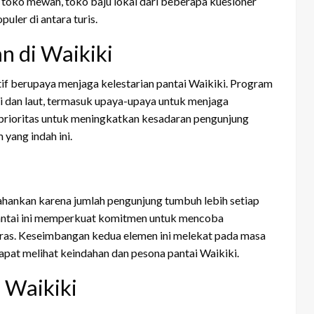
i toko mewah, toko baju lokal dari beberapa kuesioner
uler di antara turis.
n di Waikiki
tif berupaya menjaga kelestarian pantai Waikiki. Program
i dan laut, termasuk upaya-upaya untuk menjaga
i prioritas untuk meningkatkan kesadaran pengunjung
yang indah ini.
ahankan karena jumlah pengunjung tumbuh lebih setiap
, pantai ini memperkuat komitmen untuk mencoba
ras. Keseimbangan kedua elemen ini melekat pada masa
pat melihat keindahan dan pesona pantai Waikiki.
 Waikiki