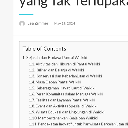
yang Tak Terlupa
Lea Zimmer
Posted
May 19, 2024
on
Table of Contents
Sejarah dan Budaya Pantai Waikiki
Aktivitas dan Hiburan di Pantai Waikiki
Kuliner dan Belanja di Waikiki
Konservasi dan Keberlanjutan di Waikiki
Masa Depan Pantai Waikiki
Keberagaman Hayati Laut di Waikiki
Peran Komunitas dalam Menjaga Waikiki
Fasilitas dan Layanan Pantai Waikiki
Event dan Aktivitas Spesial di Waikiki
Wisata Edukasi dan Lingkungan di Waikiki
Mempertahankan Keajaiban Waikiki
Pendekatan Inovatif untuk Pariwisata Berkelanjutan di