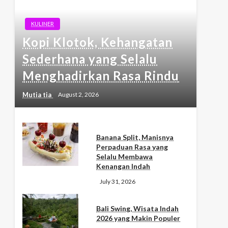
KULINER
Kopi Klotok, Kehangatan
Sederhana yang Selalu
Menghadirkan Rasa Rindu
Mutia tia
August 2, 2026
Banana Split, Manisnya
Perpaduan Rasa yang
Selalu Membawa
Kenangan Indah
July 31, 2026
Bali Swing, Wisata Indah
2026 yang Makin Populer