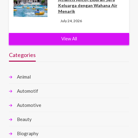
Keluarga dengan Wahana Air
Menarik
July 24, 2026
View All
Categories
Animal
Automotif
Automotive
Beauty
Biography