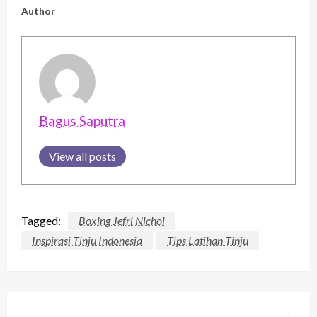
Author
Bagus Saputra
View all posts
Tagged:
Boxing Jefri Nichol
Inspirasi Tinju Indonesia
Tips Latihan Tinju