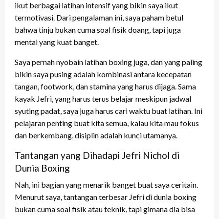
ikut berbagai latihan intensif yang bikin saya ikut
termotivasi. Dari pengalaman ini, saya paham betul
bahwa tinju bukan cuma soal fisik doang, tapi juga
mental yang kuat banget.
Saya pernah nyobain latihan boxing juga, dan yang paling
bikin saya pusing adalah kombinasi antara kecepatan
tangan, footwork, dan stamina yang harus dijaga. Sama
kayak Jefri, yang harus terus belajar meskipun jadwal
syuting padat, saya juga harus cari waktu buat latihan. Ini
pelajaran penting buat kita semua, kalau kita mau fokus
dan berkembang, disiplin adalah kunci utamanya.
Tantangan yang Dihadapi Jefri Nichol di
Dunia Boxing
Nah, ini bagian yang menarik banget buat saya ceritain.
Menurut saya, tantangan terbesar Jefri di dunia boxing
bukan cuma soal fisik atau teknik, tapi gimana dia bisa