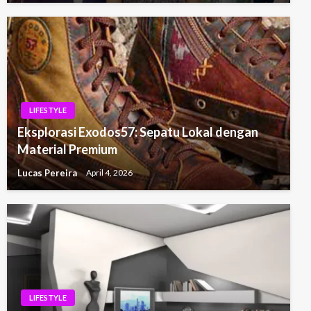
LIFESTYLE
Eksplorasi Exodos57: Sepatu Lokal dengan
Material Premium
Lucas Pereira
April 4, 2026
LIFESTYLE