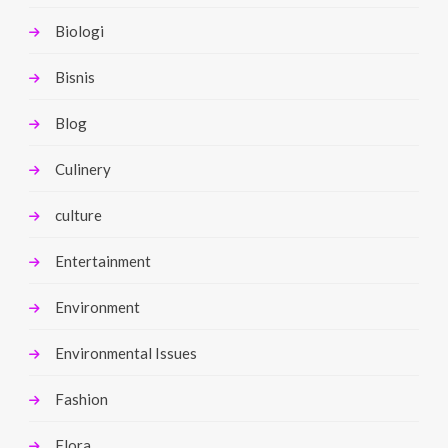
Biologi
Bisnis
Blog
Culinery
culture
Entertainment
Environment
Environmental Issues
Fashion
Flora