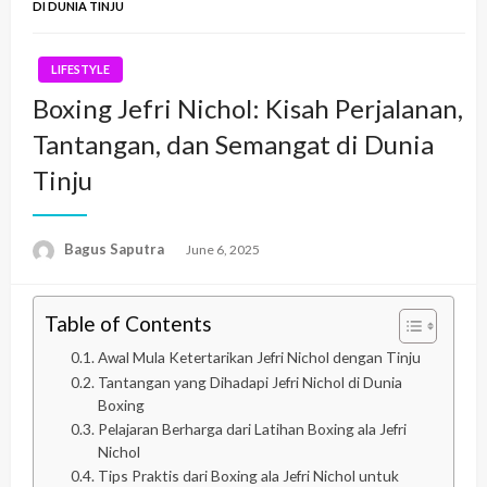
DI DUNIA TINJU
LIFESTYLE
Boxing Jefri Nichol: Kisah Perjalanan,
Tantangan, dan Semangat di Dunia
Tinju
Bagus Saputra
Posted
June 6, 2025
on
Table of Contents
Awal Mula Ketertarikan Jefri Nichol dengan Tinju
Tantangan yang Dihadapi Jefri Nichol di Dunia
Boxing
Pelajaran Berharga dari Latihan Boxing ala Jefri
Nichol
Tips Praktis dari Boxing ala Jefri Nichol untuk