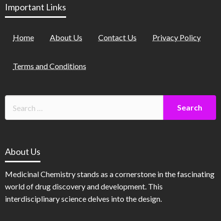
Important Links
Home
About Us
Contact Us
Privacy Policy
Terms and Conditions
About Us
Medicinal Chemistry stands as a cornerstone in the fascinating
world of drug discovery and development. This
interdisciplinary science delves into the design.