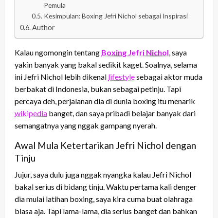
Pemula
Kesimpulan: Boxing Jefri Nichol sebagai Inspirasi
Author
Kalau ngomongin tentang
Boxing Jefri Nichol
, saya
yakin banyak yang bakal sedikit kaget. Soalnya, selama
ini Jefri Nichol lebih dikenal
lifestyle
sebagai aktor muda
berbakat di Indonesia, bukan sebagai petinju. Tapi
percaya deh, perjalanan dia di dunia boxing itu menarik
wikipedia
banget, dan saya pribadi belajar banyak dari
semangatnya yang nggak gampang nyerah.
Awal Mula Ketertarikan Jefri Nichol dengan
Tinju
Jujur, saya dulu juga nggak nyangka kalau Jefri Nichol
bakal serius di bidang tinju. Waktu pertama kali denger
dia mulai latihan boxing, saya kira cuma buat olahraga
biasa aja. Tapi lama-lama, dia serius banget dan bahkan