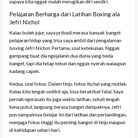
supaya kita nggak malah merugikan diri sendiri.
Pelajaran Berharga dari Latihan Boxing ala
Jefri Nichol
Kalau boleh jujur, saya pribadi merasa banyak banget
pelajaran hidup yang bisa saya ambil dari pengalaman
boxing Jefri Nichol. Pertama, soal ketekunan. Nggak
gampang buat dia ngejalanin dua dunia yang beda
banget, tapi dia tetap tekun dan nggak nyerah walaupun
kadang capek.
Kedua, soal fokus. Dalam tinju, fokus itu hal yang mutlak.
Kalau kita lengah sedikit aja, bisa berakibat fatal. Saya
pernah ngerasain itu juga waktu latihan, sekali lengah
kena pukul, langsung berasa banget dampaknya. Jefri
pun nampaknya belajar ini dari latihan dan pertandingan,
menjaga fokus tinggi itu penting banget di tinju maupun
di kehidupan sehari-hari.