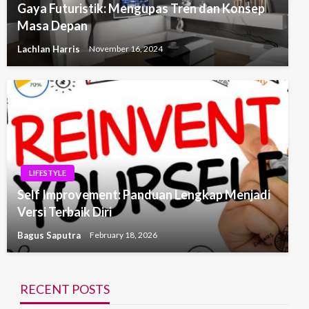
Gaya Futuristik: Mengupas Tren dan Konsep
Masa Depan
Lachlan Harris
November 16, 2024
LIFESTYLE
Self Improvement: Panduan Lengkap Menjadi
Versi Terbaik Diri
Bagus Saputra
February 18, 2026
RECENT POSTS