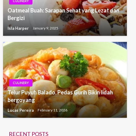
CULINERY
Oatmeal Buah: Sarapan Sehat yang Lezat dan
Bergizi
Isla Harper
January 9, 2025
CULINERY
Telur Puyuh Balado, Pedas Gurih Bikin lidah
bergoyang
Lucas Pereira
February 11, 2026
RECENT POSTS