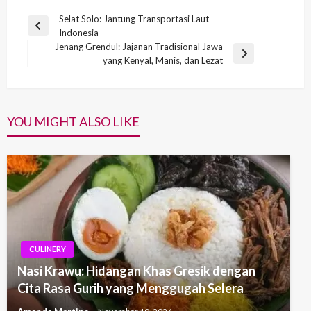
Post
Selat Solo: Jantung Transportasi Laut
Previous
Indonesia
navigation
Post
Jenang Grendul: Jajanan Tradisional Jawa
Next
yang Kenyal, Manis, dan Lezat
Post
YOU MIGHT ALSO LIKE
CULINERY
Nasi Krawu: Hidangan Khas Gresik dengan
Cita Rasa Gurih yang Menggugah Selera