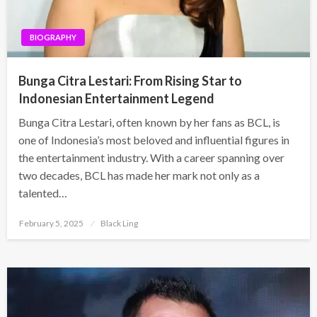
BIOGRAPHY
Bunga Citra Lestari: From Rising Star to
Indonesian Entertainment Legend
Bunga Citra Lestari, often known by her fans as BCL, is
one of Indonesia’s most beloved and influential figures in
the entertainment industry. With a career spanning over
two decades, BCL has made her mark not only as a
talented…
Posted
February 5, 2025
Black Ling
on