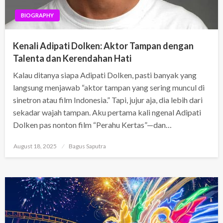
BIOGRAPHY
Kenali Adipati Dolken: Aktor Tampan dengan
Talenta dan Kerendahan Hati
Kalau ditanya siapa Adipati Dolken, pasti banyak yang
langsung menjawab “aktor tampan yang sering muncul di
sinetron atau film Indonesia.” Tapi, jujur aja, dia lebih dari
sekadar wajah tampan. Aku pertama kali ngenal Adipati
Dolken pas nonton film “Perahu Kertas”—dan…
Posted
August 18, 2025
Bagus Saputra
on