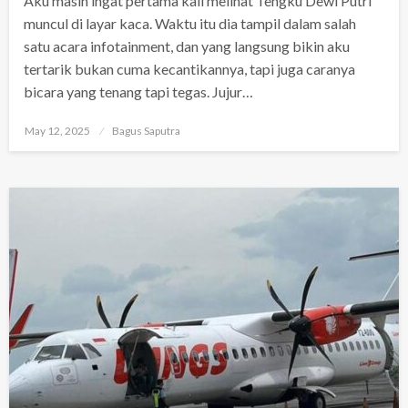
Aku masih ingat pertama kali melihat Tengku Dewi Putri
muncul di layar kaca. Waktu itu dia tampil dalam salah
satu acara infotainment, dan yang langsung bikin aku
tertarik bukan cuma kecantikannya, tapi juga caranya
bicara yang tenang tapi tegas. Jujur…
Posted
May 12, 2025
Bagus Saputra
on