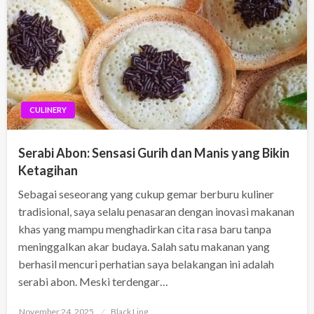
CULINERY
Serabi Abon: Sensasi Gurih dan Manis yang Bikin
Ketagihan
Sebagai seseorang yang cukup gemar berburu kuliner
tradisional, saya selalu penasaran dengan inovasi makanan
khas yang mampu menghadirkan cita rasa baru tanpa
meninggalkan akar budaya. Salah satu makanan yang
berhasil mencuri perhatian saya belakangan ini adalah
serabi abon. Meski terdengar…
Posted
November 24, 2025
Black Ling