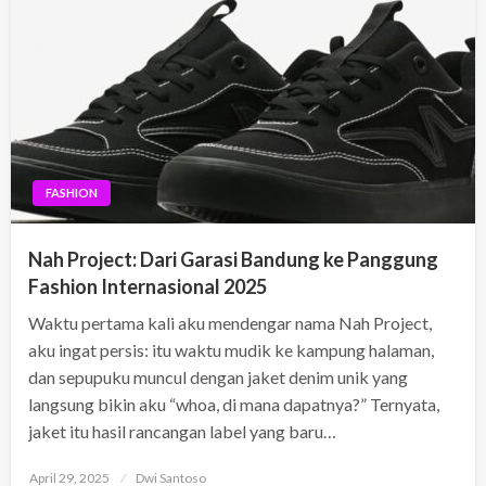
FASHION
Nah Project: Dari Garasi Bandung ke Panggung
Fashion Internasional 2025
Waktu pertama kali aku mendengar nama Nah Project,
aku ingat persis: itu waktu mudik ke kampung halaman,
dan sepupuku muncul dengan jaket denim unik yang
langsung bikin aku “whoa, di mana dapatnya?” Ternyata,
jaket itu hasil rancangan label yang baru…
Posted
April 29, 2025
Dwi Santoso