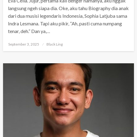
Eva Celia. Jujur, pertama kali denger namanya, aku nggak
langsung ngeh siapa dia. Oke, aku tahu Biography dia anak
dari dua musisi legendaris Indonesia, Sophia Latjuba sama
Indra Lesmana. Tapi aku pikir, “Ah, pasti cuma numpang
tenar, deh.” Dan ya,…
Posted
September 3, 2025
Black Ling
on