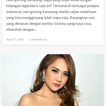
hidangan legendaris satu ini? Terkenal di berbagai penjuru
Indonesia, nasi goreng kampung adalah sajian sederhana
yang bisa menggoyang lidah siapa saja. Bayangkan nasi
yang dimasak dengan bumbu-bumbu yang kaya rasa,
ditambah dengan…
Posted
April 27, 2025
Gabriel Rocha
on