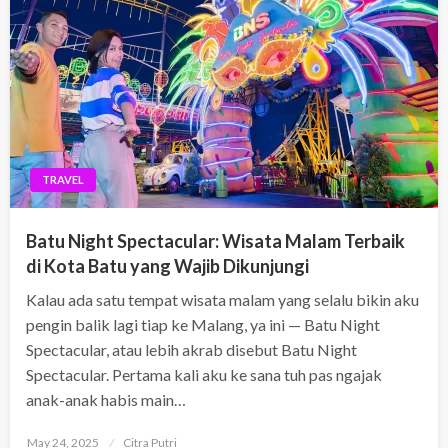
TRAVEL
Batu Night Spectacular: Wisata Malam Terbaik
di Kota Batu yang Wajib Dikunjungi
Kalau ada satu tempat wisata malam yang selalu bikin aku
pengin balik lagi tiap ke Malang, ya ini — Batu Night
Spectacular, atau lebih akrab disebut Batu Night
Spectacular. Pertama kali aku ke sana tuh pas ngajak
anak-anak habis main…
Posted
May 24, 2025
Citra Putri