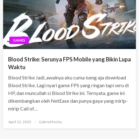
GAMES
Blood Strike: Serunya FPS Mobile yang Bikin Lupa
Waktu
Blood Strike Jadi, awalnya aku cuma iseng aja download
Blood Strike. Lagi nyari game FPS yang ringan tapi seru di
HP, dan muncullah si Blood Strike ini. Ternyata, game ini
dikembangkan oleh NetEase dan punya gaya yang mirip-
mirip Call of…
Posted
April 12, 2025
Gabriel Rocha
on