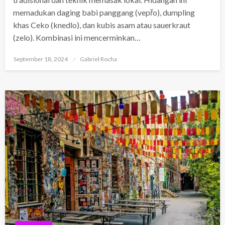
memadukan daging babi panggang (vepřo), dumpling
khas Ceko (knedlo), dan kubis asam atau sauerkraut
(zelo). Kombinasi ini mencerminkan…
Posted
September 18, 2024
Gabriel Rocha
on