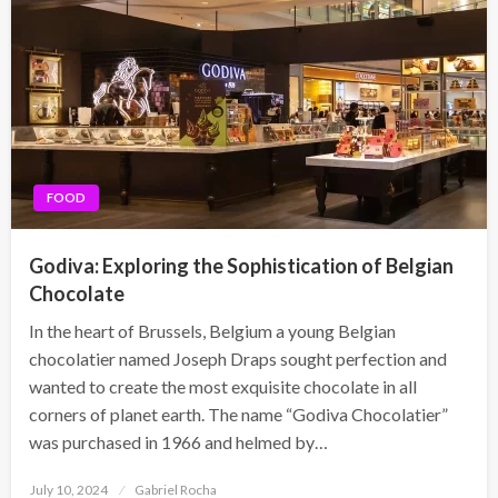
FOOD
Godiva: Exploring the Sophistication of Belgian
Chocolate
In the heart of Brussels, Belgium a young Belgian
chocolatier named Joseph Draps sought perfection and
wanted to create the most exquisite chocolate in all
corners of planet earth. The name “Godiva Chocolatier”
was purchased in 1966 and helmed by…
Posted
July 10, 2024
Gabriel Rocha