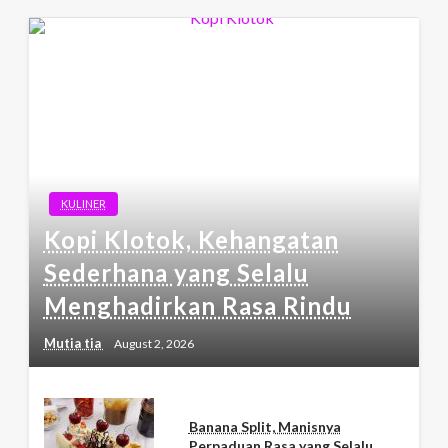
KULINER
Kopi Klotok, Kehangatan
Sederhana yang Selalu
Menghadirkan Rasa Rindu
Mutia tia
August 2, 2026
Banana Split, Manisnya
Perpaduan Rasa yang Selalu