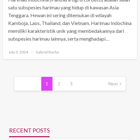
satu subspesies harimau yang hidup di kawasan Asia
Tenggara. Hewan ini sering ditemukan di wilayah
Kamboja, Laos, Thailand, dan Vietnam. Harimau Indochina
memiliki karakteristik unik yang membedakannya dari
subspesies harimau lainnya, serta menghadapi…
Posted
July 3, 2024
Gabriel Rocha
on
Posts
pagination
1
2
3
Next
RECENT POSTS