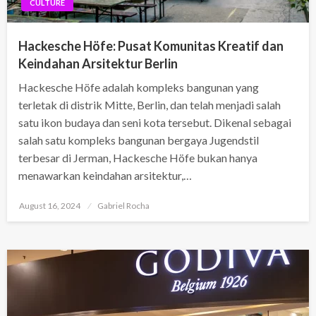
CULTURE
Hackesche Höfe: Pusat Komunitas Kreatif dan
Keindahan Arsitektur Berlin
Hackesche Höfe adalah kompleks bangunan yang
terletak di distrik Mitte, Berlin, dan telah menjadi salah
satu ikon budaya dan seni kota tersebut. Dikenal sebagai
salah satu kompleks bangunan bergaya Jugendstil
terbesar di Jerman, Hackesche Höfe bukan hanya
menawarkan keindahan arsitektur,…
Posted
August 16, 2024
Gabriel Rocha
on