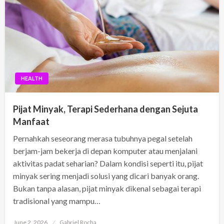
HEALTH
Pijat Minyak, Terapi Sederhana dengan Sejuta
Manfaat
Pernahkah seseorang merasa tubuhnya pegal setelah
berjam-jam bekerja di depan komputer atau menjalani
aktivitas padat seharian? Dalam kondisi seperti itu, pijat
minyak sering menjadi solusi yang dicari banyak orang.
Bukan tanpa alasan, pijat minyak dikenal sebagai terapi
tradisional yang mampu…
Posted
June 2, 2026
Gabriel Rocha