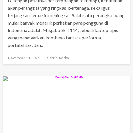
Di tengah pesatnya perkembangan teknologi, kebutuhan
akan perangkat yang ringkas, bertenaga, sekaligus
terjangkau semakin meningkat. Salah satu perangkat yang
mulai banyak menarik perhatian para pengguna di
Indonesia adalah Megabook T114, sebuah laptop tipis
yang menawarkan kombinasi antara performa,
portabilitas, dan…
Posted
November 14, 2025
Gabriel Rocha
on