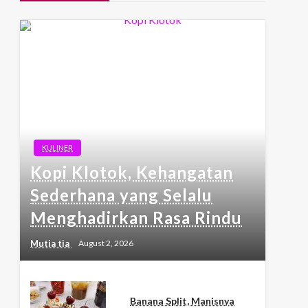
KULINER
Kopi Klotok, Kehangatan
Sederhana yang Selalu
Menghadirkan Rasa Rindu
Mutia tia
August 2, 2026
Banana Split, Manisnya