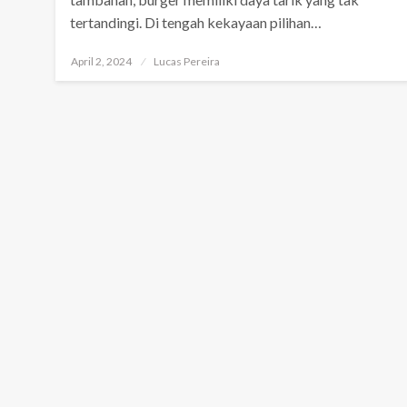
tertandingi. Di tengah kekayaan pilihan…
Posted
April 2, 2024
Lucas Pereira
on