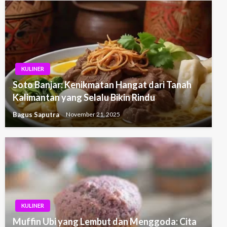
KULINER
Soto Banjar: Kenikmatan Hangat dari Tanah
Kalimantan yang Selalu Bikin Rindu
Bagus Saputra
November 21, 2025
KULINER
Muffin Ubi yang Lembut dan Menggoda: Cita