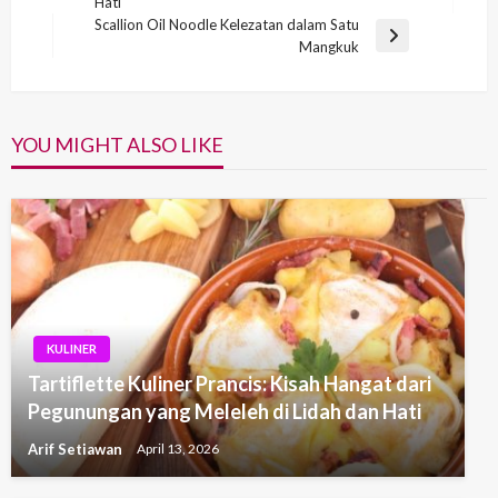
Hati
Post
Scallion Oil Noodle Kelezatan dalam Satu
Next
Mangkuk
Post
YOU MIGHT ALSO LIKE
KULINER
Tartiflette Kuliner Prancis: Kisah Hangat dari
Pegunungan yang Meleleh di Lidah dan Hati
Arif Setiawan
April 13, 2026