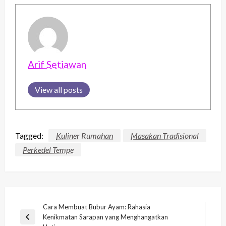
Arif Setiawan
View all posts
Tagged:
Kuliner Rumahan
Masakan Tradisional
Perkedel Tempe
Post
Cara Membuat Bubur Ayam: Rahasia
Kenikmatan Sarapan yang Menghangatkan
navigation
Previous