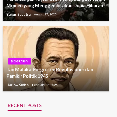
Momen yang Menggembirakan Dunia Hiburan
Bagus Saputra
August 27, 2025
BIOGRAPHY
Tan Malaka: Forgotten Revolusioner dan
Pemikir Politik 1945
Harlow Smith
February 22, 2025
RECENT POSTS