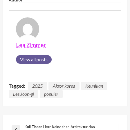
Lea Zimmer
View all posts
Tagged:
2025
Aktor korea
Keunikan
Lee Joon-gi
populer
Post
Kuil Thean Hou: Keindahan Arsitektur dan