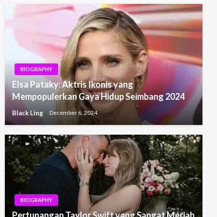
BIOGRAPHY
Elsa Pataky: Aktris Ikonis yang
Mempopulerkan Gaya Hidup Seimbang 2024
Black Ling
December 6, 2024
BIOGRAPHY
Pertunangan Taylor Swift yang Sangat Meriah