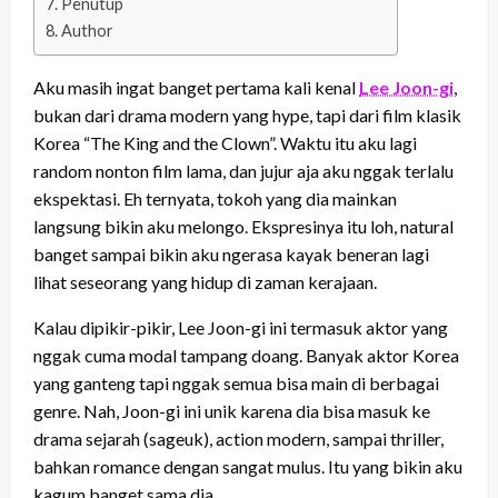
Penutup
Author
Aku masih ingat banget pertama kali kenal
Lee Joon-gi
,
bukan dari drama modern yang hype, tapi dari film klasik
Korea “The King and the Clown”. Waktu itu aku lagi
random nonton film lama, dan jujur aja aku nggak terlalu
ekspektasi. Eh ternyata, tokoh yang dia mainkan
langsung bikin aku melongo. Ekspresinya itu loh, natural
banget sampai bikin aku ngerasa kayak beneran lagi
lihat seseorang yang hidup di zaman kerajaan.
Kalau dipikir-pikir, Lee Joon-gi ini termasuk aktor yang
nggak cuma modal tampang doang. Banyak aktor Korea
yang ganteng tapi nggak semua bisa main di berbagai
genre. Nah, Joon-gi ini unik karena dia bisa masuk ke
drama sejarah (sageuk), action modern, sampai thriller,
bahkan romance dengan sangat mulus. Itu yang bikin aku
kagum banget sama dia.