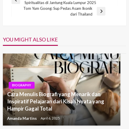
Previous
Spiritualitas di Jantung Kuala Lumpur 2025
navigation
Post
Tom Yum Goong: Sup Pedas Asam Ikonik
Next
dari Thailand
Post
YOU MIGHT ALSO LIKE
BIOGRAPHY
Cara Menulis Biografi yang Menarik dan
Inspiratif Pelajaran dari Kisah Nyata yang
Hampir Gagal Total
Amanda Martins
April 6, 2025