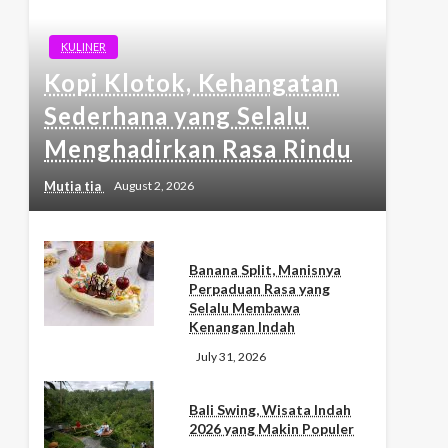
KULINER
Kopi Klotok, Kehangatan
Sederhana yang Selalu
Menghadirkan Rasa Rindu
Mutia tia
August 2, 2026
Banana Split, Manisnya
Perpaduan Rasa yang
Selalu Membawa
Kenangan Indah
July 31, 2026
Bali Swing, Wisata Indah
2026 yang Makin Populer