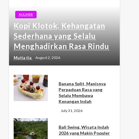
KULINER
Kopi Klotok, Kehangatan
Sederhana yang Selalu
Menghadirkan Rasa Rindu
Mutia tia
August 2, 2026
Banana Split, Manisnya
Perpaduan Rasa yang
Selalu Membawa
Kenangan Indah
July 31, 2026
Bali Swing, Wisata Indah
2026 yang Makin Populer