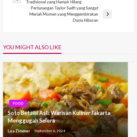
Previous
Tradisional yang Hampir Hilang
navigation
Post
Pertunangan Taylor Swift yang Sangat
Meriah Momen yang Menggembirakan
Next
Dunia Hiburan
Post
YOU MIGHT ALSO LIKE
FOOD
Soto Betawi Asli: Warisan Kuliner Jakarta
Menggugah Selera
Lea Zimmer
September 6, 2024