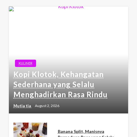
KULINER
Kopi Klotok, Kehangatan
Sederhana yang Selalu
Menghadirkan Rasa Rindu
Mutia tia
August 2, 2026
Banana Split, Manisnya