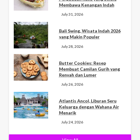
Kopi Klotok, Kehangatan
Sederhana yang Selalu
Menghadirkan Rasa Rindu
August 2, 2026
Banana Split, Manisnya
Perpaduan Rasa yang Selalu
Membawa Kenangan Indah
July 31, 2026
Bali Swing, Wisata Indah 2026
yang Makin Populer
July 28, 2026
Butter Cookies: Resep
Membuat Camilan Gurih yang