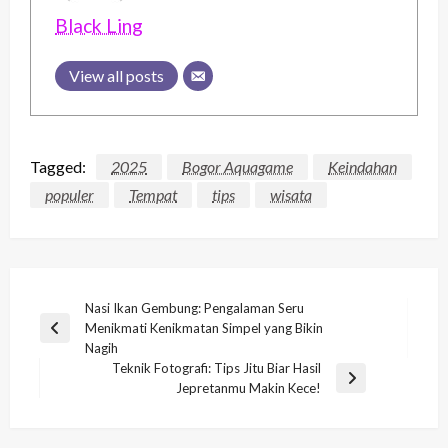
Melaka: Cerita Asli, Tips Foto Keren & Pengalaman Tak
Terduga di Ikon Sejarah Ini
disini
Author
Black Ling
View all posts
Tagged:
2025
Bogor Aquagame
Keindahan
populer
Tempat
tips
wisata