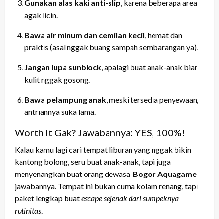
Tips dari Saya Buat Kamu yang Mau ke
Bogor Aquagame
Datang pagi
, jam 9 langsung masuk, biar puas keliling
dan gak terlalu panas.
Bawa baju ganti dan handuk sendiri
, meski ada
penyewaan, tetap lebih nyaman pakai milik pribadi.
Gunakan alas kaki anti-slip
, karena beberapa area
agak licin.
Bawa air minum dan cemilan kecil
, hemat dan
praktis (asal nggak buang sampah sembarangan ya).
Jangan lupa sunblock
, apalagi buat anak-anak biar
kulit nggak gosong.
Bawa pelampung anak
, meski tersedia penyewaan,
antriannya suka lama.