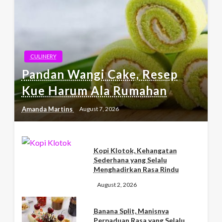
RECENT POSTS
CULINERY
Pandan Wangi Cake, Resep
Kue Harum Ala Rumahan
Amanda Martins
August 7, 2026