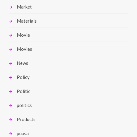
Industry
Informasi
Innovation
Kuliner
Lifestyle
Market
Materials
Movie
Movies
News