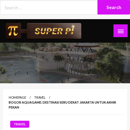
Skip
to
content
Superpi
HOMEPAGE
TRAVEL
BOGOR AQUAGAME: DESTINASI SERU DEKAT JAKARTA UNTUK AKHIR
PEKAN
TRAVEL