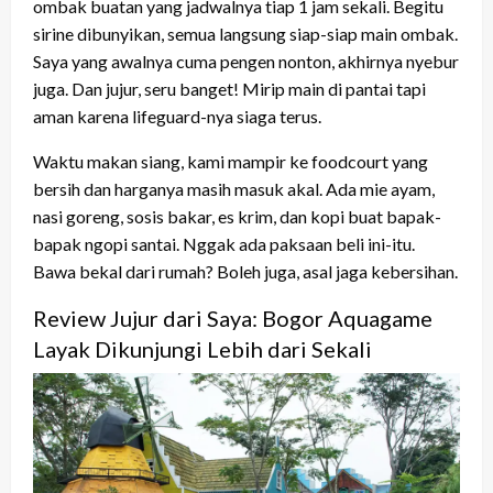
water slide
yang… sumpah… bikin deg-degan tapi
nagih!
Ada juga
Lazy River
, kolam arus yang mengelilingi area
taman air. Duduk di atas pelampung, ngikutin arus pelan-
pelan, sambil sesekali disemprot air mancur dari sisi kiri-
kanan. Seru dan santai banget.
Untuk yang suka tantangan, ada juga
Wave Pool
, kolam
ombak buatan yang jadwalnya tiap 1 jam sekali. Begitu
sirine dibunyikan, semua langsung siap-siap main ombak.
Saya yang awalnya cuma pengen nonton, akhirnya nyebur
juga. Dan jujur, seru banget! Mirip main di pantai tapi
aman karena lifeguard-nya siaga terus.
Waktu makan siang, kami mampir ke foodcourt yang
bersih dan harganya masih masuk akal. Ada mie ayam,
nasi goreng, sosis bakar, es krim, dan kopi buat bapak-
bapak ngopi santai. Nggak ada paksaan beli ini-itu.