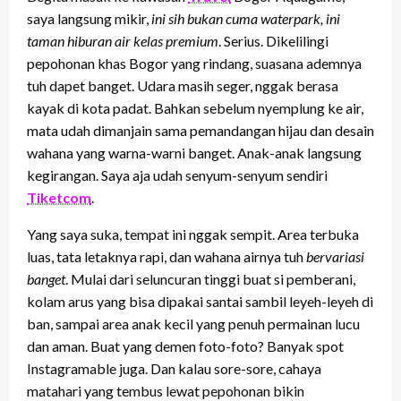
Begitu masuk ke kawasan
Travel
Bogor Aquagame,
saya langsung mikir,
ini sih bukan cuma waterpark, ini
taman hiburan air kelas premium
. Serius. Dikelilingi
pepohonan khas Bogor yang rindang, suasana ademnya
tuh dapet banget. Udara masih seger, nggak berasa
kayak di kota padat. Bahkan sebelum nyemplung ke air,
mata udah dimanjain sama pemandangan hijau dan desain
wahana yang warna-warni banget. Anak-anak langsung
kegirangan. Saya aja udah senyum-senyum sendiri
Tiketcom
.