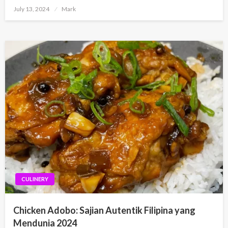
Posted
July 13, 2024
Mark
on
CULINERY
Chicken Adobo: Sajian Autentik Filipina yang
Mendunia 2024