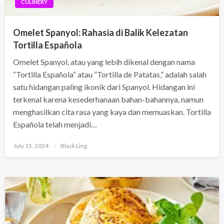
CULINERY
Omelet Spanyol: Rahasia di Balik Kelezatan
Tortilla Española
Omelet Spanyol, atau yang lebih dikenal dengan nama
“Tortilla Española” atau “Tortilla de Patatas,” adalah salah
satu hidangan paling ikonik dari Spanyol. Hidangan ini
terkenal karena kesederhanaan bahan-bahannya, namun
menghasilkan cita rasa yang kaya dan memuaskan. Tortilla
Española telah menjadi…
Posted
July 15, 2024
Black Ling
on