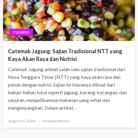
CULINERY
Catemak Jagung: Sajian Tradisional NTT yang
Kaya Akan Rasa dan Nutrisi
Catemak Jagung adalah salah satu sajian tradisional dari
Nusa Tenggara Timur (NTT) yang kaya akan rasa dan
penuh dengan nutrisi. Sajian ini biasanya dibuat dari
bahan-bahan lokal seperti jagung, kacang-kacangan, dan
sayuran, menjadikannya makanan yang sehat dan
mengenyangkan. Dalam artikel…
Posted
August 30, 2024
Amanda Martins
on