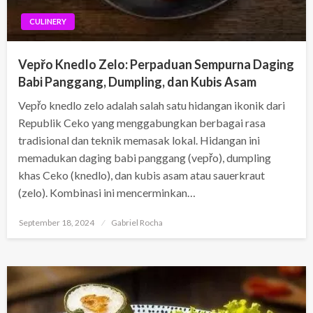
CULINERY
Vepřo Knedlo Zelo: Perpaduan Sempurna Daging
Babi Panggang, Dumpling, dan Kubis Asam
Vepřo knedlo zelo adalah salah satu hidangan ikonik dari
Republik Ceko yang menggabungkan berbagai rasa
tradisional dan teknik memasak lokal. Hidangan ini
memadukan daging babi panggang (vepřo), dumpling
khas Ceko (knedlo), dan kubis asam atau sauerkraut
(zelo). Kombinasi ini mencerminkan…
Posted
September 18, 2024
Gabriel Rocha
on