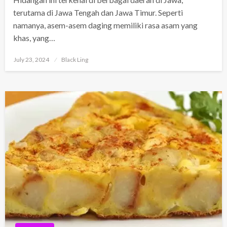
terutama di Jawa Tengah dan Jawa Timur. Seperti
namanya, asem-asem daging memiliki rasa asam yang
khas, yang…
Posted
July 23, 2024
Black Ling
on