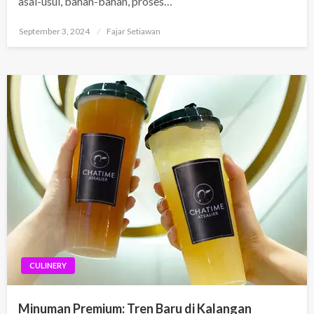
asal-usul, bahan-bahan, proses…
Posted
September 3, 2024
Fajar Setiawan
on
CULINERY
Minuman Premium: Tren Baru di Kalangan