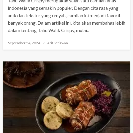
Tahu Walik Crispy merupakan salah satu camilan khas
Indonesia yang semakin populer. Dengan cita rasa yang
unik dan tekstur yang renyah, camilan ini menjadi favorit
banyak orang. Dalam artikel ini, kita akan membahas lebih
dalam tentang Tahu Walik Crispy, mulai…
Posted
September 24, 2024
Arif Setiawan
on