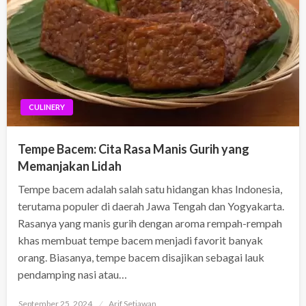
CULINERY
Tempe Bacem: Cita Rasa Manis Gurih yang
Memanjakan Lidah
Tempe bacem adalah salah satu hidangan khas Indonesia,
terutama populer di daerah Jawa Tengah dan Yogyakarta.
Rasanya yang manis gurih dengan aroma rempah-rempah
khas membuat tempe bacem menjadi favorit banyak
orang. Biasanya, tempe bacem disajikan sebagai lauk
pendamping nasi atau…
Posted
September 25, 2024
Arif Setiawan