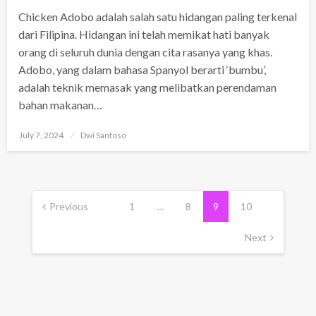
Chicken Adobo adalah salah satu hidangan paling terkenal
dari Filipina. Hidangan ini telah memikat hati banyak
orang di seluruh dunia dengan cita rasanya yang khas.
Adobo, yang dalam bahasa Spanyol berarti ‘bumbu’,
adalah teknik memasak yang melibatkan perendaman
bahan makanan…
Posted
July 7, 2024
Dwi Santoso
on
Posts
pagination
Previous
1
…
8
9
10
Next