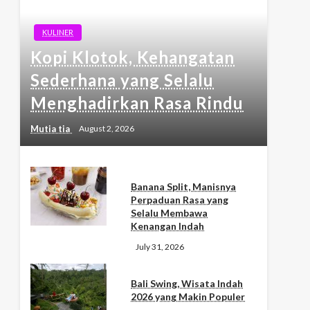
KULINER
Kopi Klotok, Kehangatan
Sederhana yang Selalu
Menghadirkan Rasa Rindu
Mutia tia
August 2, 2026
Banana Split, Manisnya
Perpaduan Rasa yang
Selalu Membawa
Kenangan Indah
July 31, 2026
Bali Swing, Wisata Indah
2026 yang Makin Populer