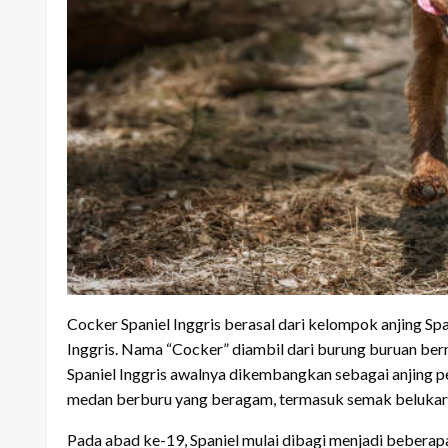
Cocker Spaniel Inggris berasal dari kelompok anjing Spa
Inggris. Nama “Cocker” diambil dari burung buruan bern
Spaniel Inggris awalnya dikembangkan sebagai anjing
medan berburu yang beragam, termasuk semak beluka
Pada abad ke-19, Spaniel mulai dibagi menjadi beberap