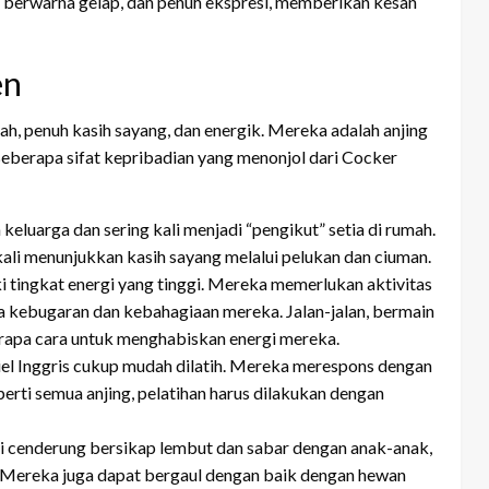
, berwarna gelap, dan penuh ekspresi, memberikan kesan
en
ah, penuh kasih sayang, dan energik. Mereka adalah anjing
 Beberapa sifat kepribadian yang menonjol dari Cocker
keluarga dan sering kali menjadi “pengikut” setia di rumah.
ali menunjukkan kasih sayang melalui pelukan dan ciuman.
i tingkat energi yang tinggi. Mereka memerlukan aktivitas
ga kebugaran dan kebahagiaan mereka. Jalan-jalan, bermain
erapa cara untuk menghabiskan energi mereka.
el Inggris cukup mudah dilatih. Mereka merespons dengan
perti semua anjing, pelatihan harus dilakukan dengan
ni cenderung bersikap lembut dan sabar dengan anak-anak,
Mereka juga dapat bergaul dengan baik dengan hewan