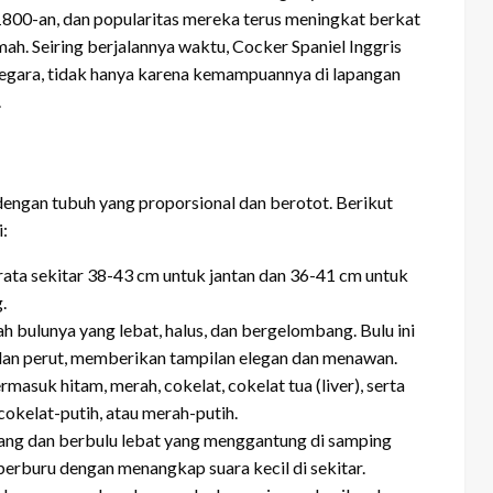
r 1800-an, dan popularitas mereka terus meningkat berkat
. Seiring berjalannya waktu, Cocker Spaniel Inggris
 negara, tidak hanya karena kemampuannya di lapangan
.
dengan tubuh yang proporsional dan berotot. Berikut
i:
-rata sekitar 38-43 cm untuk jantan dan 36-41 cm untuk
.
ah bulunya yang lebat, halus, dan bergelombang. Bulu ini
i, dan perut, memberikan tampilan elegan dan menawan.
masuk hitam, merah, cokelat, cokelat tua (liver), serta
cokelat-putih, atau merah-putih.
njang dan berbulu lebat yang menggantung di samping
erburu dengan menangkap suara kecil di sekitar.