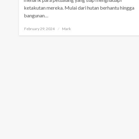
ketakutan mereka. Mulai dari hutan berhantu hingga
bangunan…
Posted
February 29, 2024
Mark
on