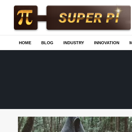
Skip
to
content
Superpi
HOME
BLOG
INDUSTRY
INNOVATION