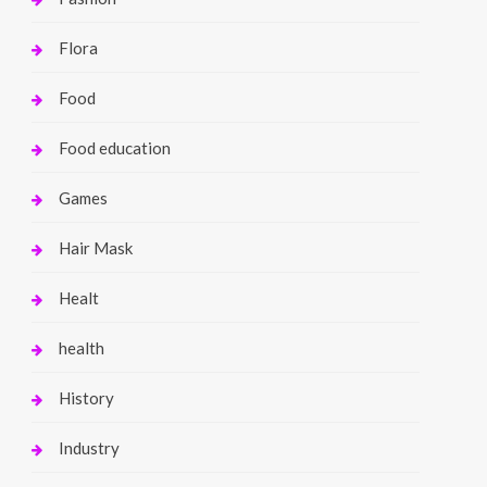
Flora
Food
Food education
Games
Hair Mask
Healt
health
History
Industry