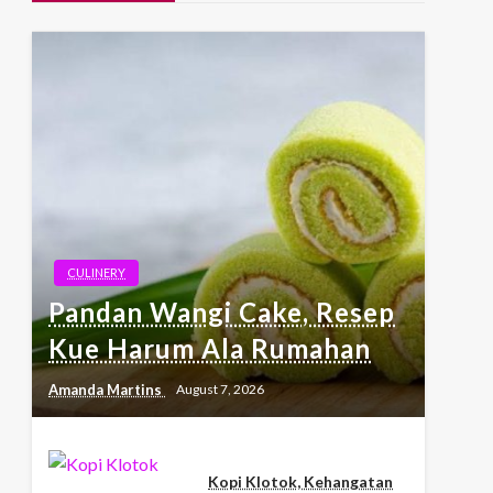
CULINERY
Pandan Wangi Cake, Resep
Kue Harum Ala Rumahan
Amanda Martins
August 7, 2026
Kopi Klotok, Kehangatan