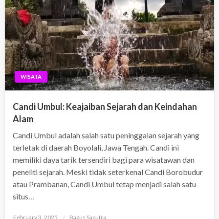
WISATA
Candi Umbul: Keajaiban Sejarah dan Keindahan
Alam
Candi Umbul adalah salah satu peninggalan sejarah yang
terletak di daerah Boyolali, Jawa Tengah. Candi ini
memiliki daya tarik tersendiri bagi para wisatawan dan
peneliti sejarah. Meski tidak seterkenal Candi Borobudur
atau Prambanan, Candi Umbul tetap menjadi salah satu
situs…
Posted
February 3, 2025
Bagus Saputra