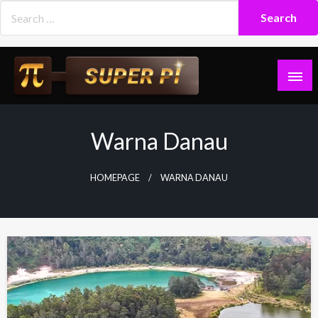
Skip
to
content
Superpi
Warna Danau
HOMEPAGE
WARNA DANAU