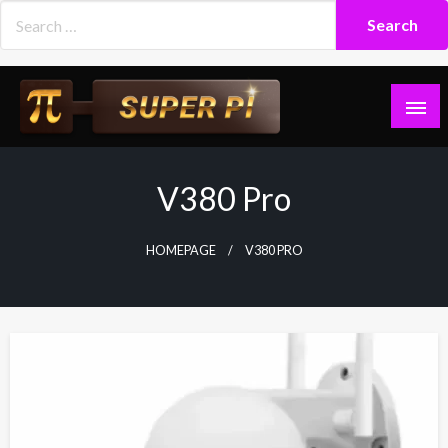
Skip
to
content
Superpi
V380 Pro
HOMEPAGE
V380 PRO