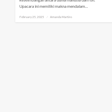
Upacara ini memiliki makna mendalam…
Posted
February 25, 2025
Amanda Martins
on