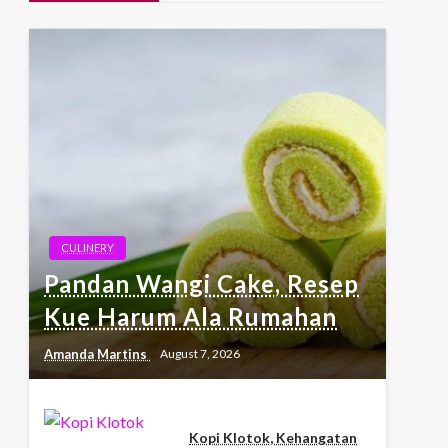
CULINERY
Pandan Wangi Cake, Resep
Kue Harum Ala Rumahan
Amanda Martins
August 7, 2026
Kopi Klotok, Kehangatan