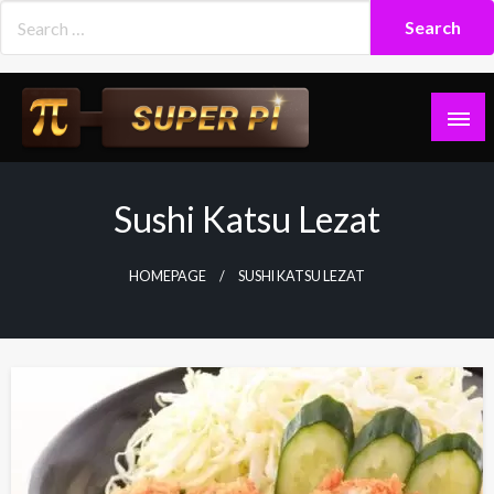
Skip
to
content
Superpi
Sushi Katsu Lezat
HOMEPAGE
SUSHI KATSU LEZAT