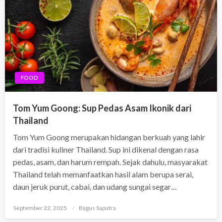
FOOD
Tom Yum Goong: Sup Pedas Asam Ikonik dari
Thailand
Tom Yum Goong merupakan hidangan berkuah yang lahir
dari tradisi kuliner Thailand. Sup ini dikenal dengan rasa
pedas, asam, dan harum rempah. Sejak dahulu, masyarakat
Thailand telah memanfaatkan hasil alam berupa serai,
daun jeruk purut, cabai, dan udang sungai segar…
Posted
September 22, 2025
Bagus Saputra
on