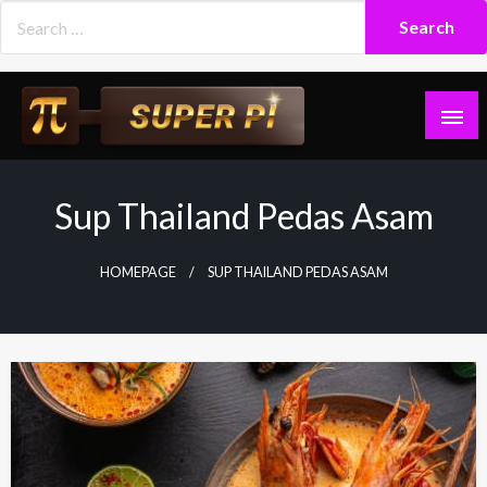
Skip
to
content
Superpi
Sup Thailand Pedas Asam
HOMEPAGE
SUP THAILAND PEDAS ASAM