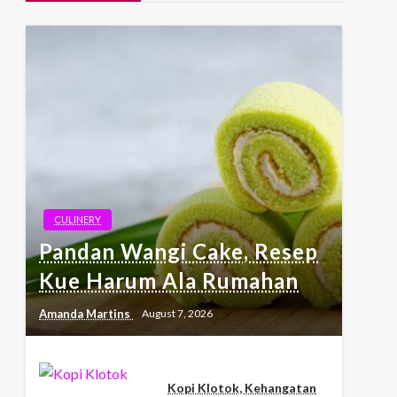
CULINERY
Pandan Wangi Cake, Resep
Kue Harum Ala Rumahan
Amanda Martins
August 7, 2026
Kopi Klotok, Kehangatan