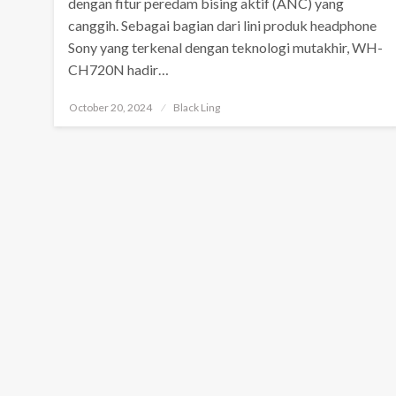
dengan fitur peredam bising aktif (ANC) yang
canggih. Sebagai bagian dari lini produk headphone
Sony yang terkenal dengan teknologi mutakhir, WH-
CH720N hadir…
Posted
October 20, 2024
Black Ling
on