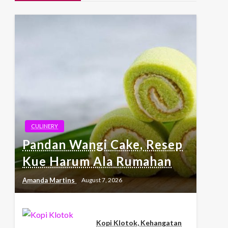
CULINERY
Pandan Wangi Cake, Resep
Kue Harum Ala Rumahan
Amanda Martins
August 7, 2026
Kopi Klotok, Kehangatan