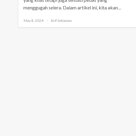
menggugah selera. Dalam artikel ini, kita akan…
Posted
May 8, 2024
Arif Setiawan
on