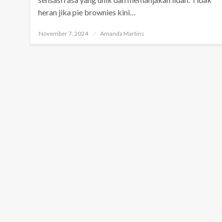
heran jika pie brownies kini…
Posted
November 7, 2024
Amanda Martins
on