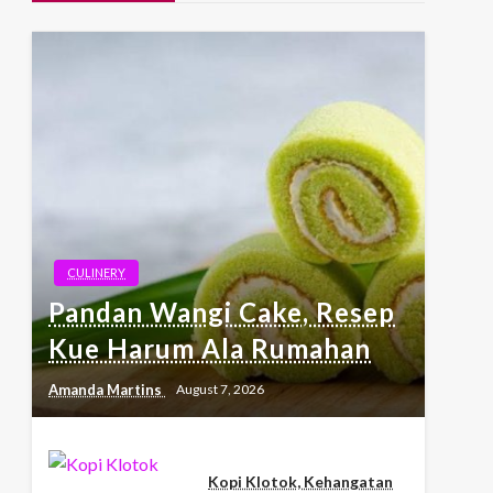
CULINERY
Pandan Wangi Cake, Resep
Kue Harum Ala Rumahan
Amanda Martins
August 7, 2026
Kopi Klotok, Kehangatan