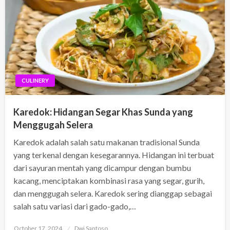
CULINERY
Karedok: Hidangan Segar Khas Sunda yang
Menggugah Selera
Karedok adalah salah satu makanan tradisional Sunda
yang terkenal dengan kesegarannya. Hidangan ini terbuat
dari sayuran mentah yang dicampur dengan bumbu
kacang, menciptakan kombinasi rasa yang segar, gurih,
dan menggugah selera. Karedok sering dianggap sebagai
salah satu variasi dari gado-gado,…
Posted
October 17, 2024
Dwi Santoso