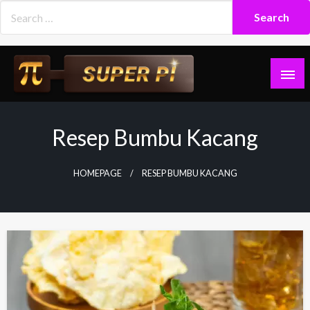
Skip
to
content
Superpi
Resep Bumbu Kacang
HOMEPAGE
RESEP BUMBU KACANG