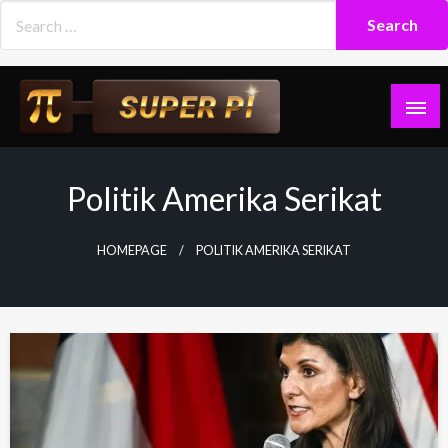
Skip
to
content
Superpi
Politik Amerika Serikat
HOMEPAGE
POLITIK AMERIKA SERIKAT