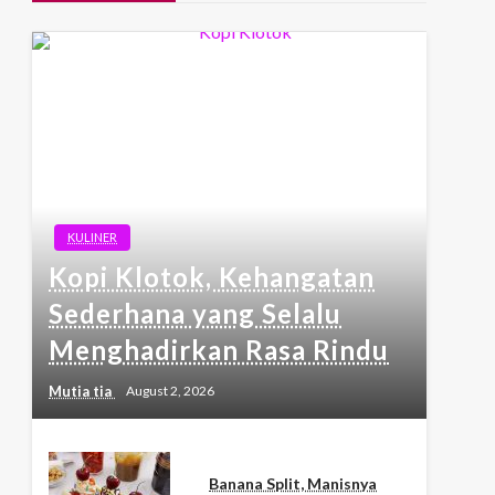
KULINER
Kopi Klotok, Kehangatan
Sederhana yang Selalu
Menghadirkan Rasa Rindu
Mutia tia
August 2, 2026
Banana Split, Manisnya