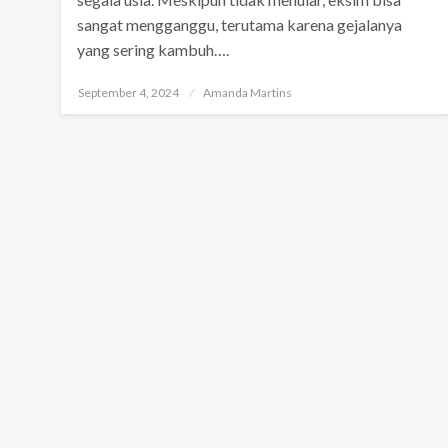
sangat mengganggu, terutama karena gejalanya
yang sering kambuh….
Posted
September 4, 2024
Amanda Martins
on