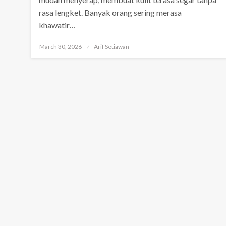
rasa lengket. Banyak orang sering merasa
khawatir…
Posted
March 30, 2026
Arif Setiawan
on