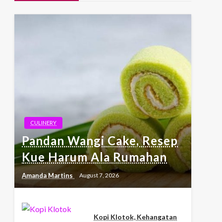
CULINERY
Pandan Wangi Cake, Resep
Kue Harum Ala Rumahan
Amanda Martins
August 7, 2026
Kopi Klotok, Kehangatan