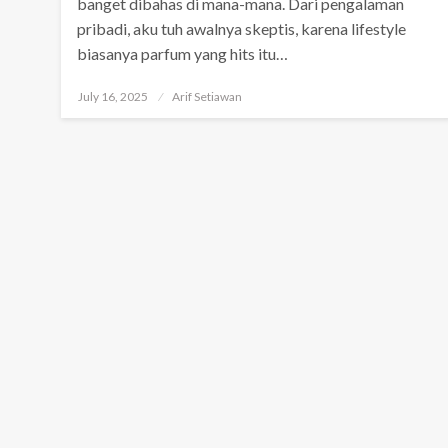
banget dibahas di mana-mana. Dari pengalaman
pribadi, aku tuh awalnya skeptis, karena lifestyle
biasanya parfum yang hits itu…
Posted
July 16, 2025
Arif Setiawan
on