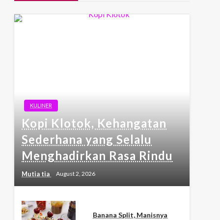
KULINER
Kopi Klotok, Kehangatan
Sederhana yang Selalu
Menghadirkan Rasa Rindu
Mutia tia
August 2, 2026
Banana Split, Manisnya