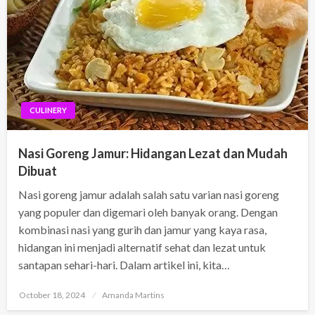
CULINERY
Nasi Goreng Jamur: Hidangan Lezat dan Mudah
Dibuat
Nasi goreng jamur adalah salah satu varian nasi goreng
yang populer dan digemari oleh banyak orang. Dengan
kombinasi nasi yang gurih dan jamur yang kaya rasa,
hidangan ini menjadi alternatif sehat dan lezat untuk
santapan sehari-hari. Dalam artikel ini, kita…
Posted
October 18, 2024
Amanda Martins
on