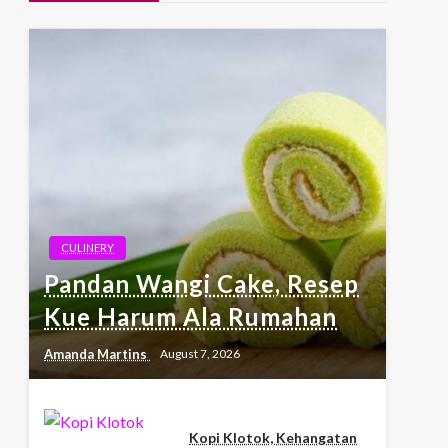
CULINERY
Pandan Wangi Cake, Resep
Kue Harum Ala Rumahan
Amanda Martins
August 7, 2026
Kopi Klotok, Kehangatan