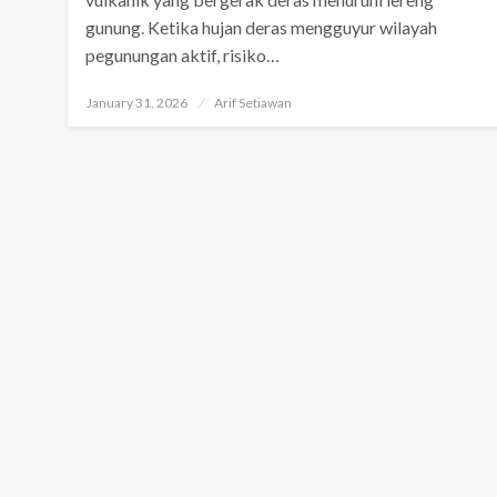
gunung. Ketika hujan deras mengguyur wilayah
pegunungan aktif, risiko…
Posted
January 31, 2026
Arif Setiawan
on