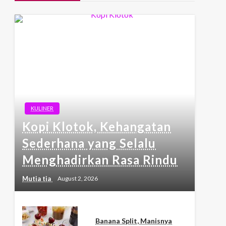
KULINER
Kopi Klotok, Kehangatan
Sederhana yang Selalu
Menghadirkan Rasa Rindu
Mutia tia
August 2, 2026
Banana Split, Manisnya