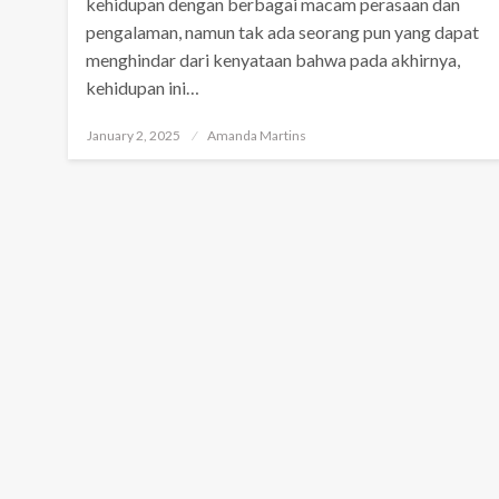
kehidupan dengan berbagai macam perasaan dan
pengalaman, namun tak ada seorang pun yang dapat
menghindar dari kenyataan bahwa pada akhirnya,
kehidupan ini…
Posted
January 2, 2025
Amanda Martins
on