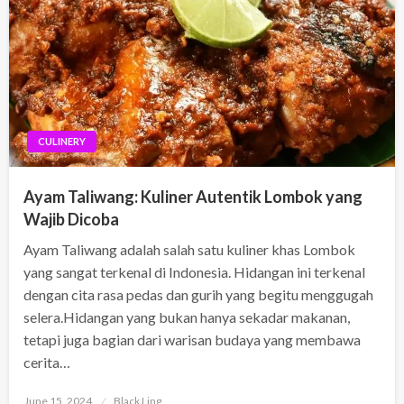
CULINERY
Ayam Taliwang: Kuliner Autentik Lombok yang
Wajib Dicoba
Ayam Taliwang adalah salah satu kuliner khas Lombok
yang sangat terkenal di Indonesia. Hidangan ini terkenal
dengan cita rasa pedas dan gurih yang begitu menggugah
selera.Hidangan yang bukan hanya sekadar makanan,
tetapi juga bagian dari warisan budaya yang membawa
cerita…
Posted
June 15, 2024
Black Ling