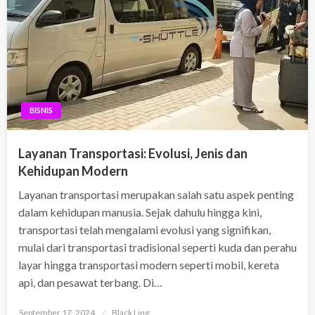
BISNIS
Layanan Transportasi: Evolusi, Jenis dan
Kehidupan Modern
Layanan transportasi merupakan salah satu aspek penting
dalam kehidupan manusia. Sejak dahulu hingga kini,
transportasi telah mengalami evolusi yang signifikan,
mulai dari transportasi tradisional seperti kuda dan perahu
layar hingga transportasi modern seperti mobil, kereta
api, dan pesawat terbang. Di…
Posted
September 17, 2024
Black Ling