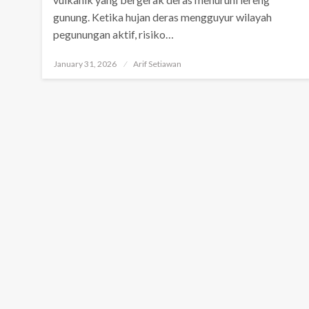
gunung. Ketika hujan deras mengguyur wilayah
pegunungan aktif, risiko…
Posted
January 31, 2026
Arif Setiawan
on