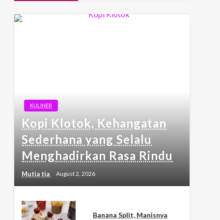
KULINER
Kopi Klotok, Kehangatan
Sederhana yang Selalu
Menghadirkan Rasa Rindu
Mutia tia
August 2, 2026
Banana Split, Manisnya