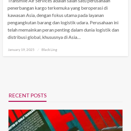
Transmile Air Services adalah salah satu perusahaan
penerbangan kargo terkemuka yang beroperasi di
kawasan Asia, dengan fokus utama pada layanan
pengangkutan barang dan logistik udara. Perusahaan ini
telah memainkan peran penting dalam dunia logistik dan
distribusi global, khususnya di Asia…
Posted
January 19, 2025
Black Ling
on
RECENT POSTS