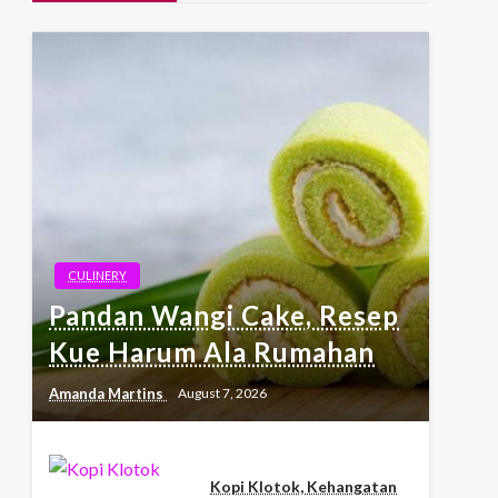
CULINERY
Pandan Wangi Cake, Resep
Kue Harum Ala Rumahan
Amanda Martins
August 7, 2026
Kopi Klotok, Kehangatan