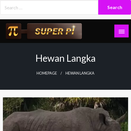
Skip
to
content
Superpi
Hewan Langka
HOMEPAGE
HEWAN LANGKA