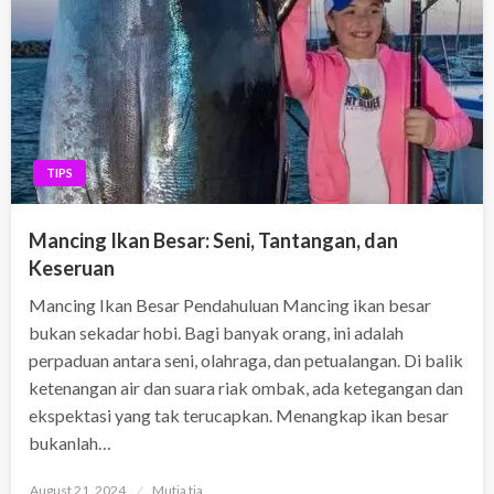
TIPS
Mancing Ikan Besar: Seni, Tantangan, dan
Keseruan
Mancing Ikan Besar Pendahuluan Mancing ikan besar
bukan sekadar hobi. Bagi banyak orang, ini adalah
perpaduan antara seni, olahraga, dan petualangan. Di balik
ketenangan air dan suara riak ombak, ada ketegangan dan
ekspektasi yang tak terucapkan. Menangkap ikan besar
bukanlah…
Posted
August 21, 2024
Mutia tia