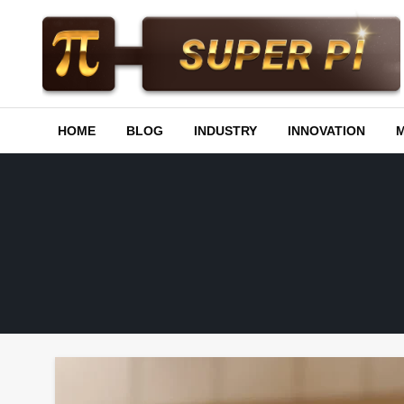
Skip
to
content
Superpi
HOME
BLOG
INDUSTRY
INNOVATION