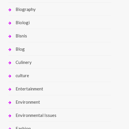
Biography
Biologi
Bisnis
Blog
Culinery
culture
Entertainment
Environment
Environmental Issues
Fashion