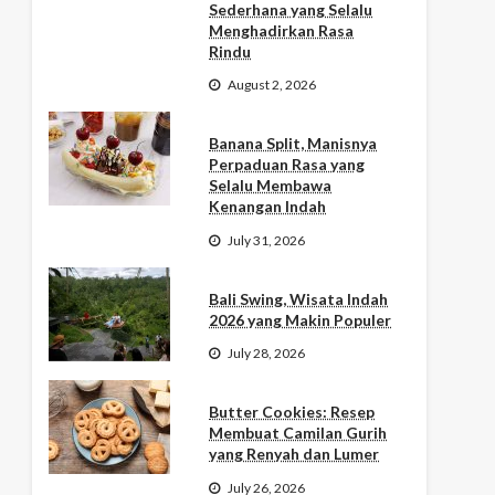
Sederhana yang Selalu
Menghadirkan Rasa
Rindu
August 2, 2026
Banana Split, Manisnya
Perpaduan Rasa yang
Selalu Membawa
Kenangan Indah
July 31, 2026
Bali Swing, Wisata Indah
2026 yang Makin Populer
July 28, 2026
Butter Cookies: Resep
Membuat Camilan Gurih
yang Renyah dan Lumer
July 26, 2026