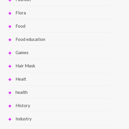
Flora
Food
Food education
Games
Hair Mask
Healt
health
History
Industry